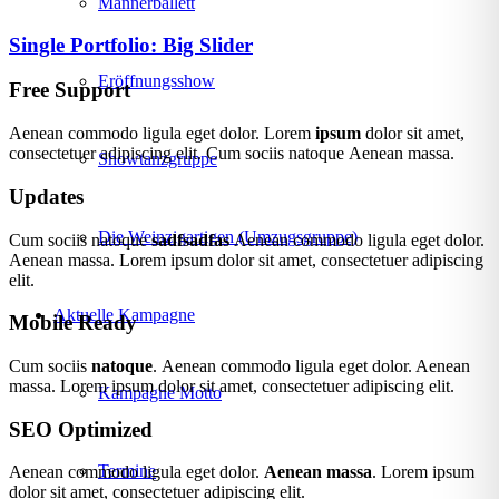
Männerballett
Single Portfolio: Big Slider
Eröffnungsshow
Free Support
Aenean commodo ligula eget dolor. Lorem
ipsum
dolor sit amet,
consectetuer adipiscing elit. Cum sociis natoque
Aenean massa.
Showtanzgruppe
Updates
Die Weinzigartigen (Umzugsgruppe)
Cum sociis natoque
sadfsadfas
Aenean commodo ligula eget dolor.
Aenean massa. Lorem ipsum dolor sit amet, consectetuer adipiscing
elit.
Aktuelle Kampagne
Mobile Ready
Cum sociis
natoque
. Aenean commodo ligula eget dolor. Aenean
massa. Lorem ipsum dolor sit amet, consectetuer adipiscing elit.
Kampagne Motto
SEO Optimized
Termine
Aenean commodo ligula eget dolor.
Aenean massa
. Lorem ipsum
dolor sit amet, consectetuer adipiscing elit.