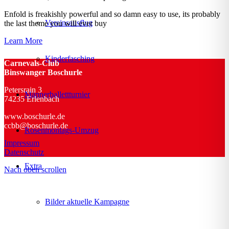
Enfold is freakishly powerful and so damn easy to use, its probably
Vereinsausflug
the last theme you will ever buy
Learn More
Kinderfasching
Carnevals-Club
Binswanger Boschurle
Petersrain 3
Männerballettturnier
74235 Erlenbach
www.boschurle.de
ccbb@boschurle.de
Rosenmontags-Umzug
Impressum
Datenschutz
Extra
Nach oben scrollen
Bilder aktuelle Kampagne