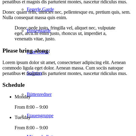
penatibus et magnis dis parturient montes, nascetur ridiculus mus.
Fegerle Garde
Donec quam felis, ultricies nec, pellentesque eu, pretium quis, sem.
Nulla consequat massa quis enim.
Donec pede justo, fringilla vel, aliquet nec, vulputate
Binsengarde
eget, arcu.In enim justo, rhoncus ut, imperdiet a,
venenatis vitae, justo.
Please bring along
:
Rote Garde
Lorem ipsum dolor sit amet, consectetuer adipiscing elit. Aenean
commodo ligula eget dolor. Aenean massa. Cum sociis natoque
Solisten
penatibus et magnis dis parturient montes, nascetur ridiculus mus.
Schedule
Büttenredner
Monday
From 8:00 – 9:00
Frauengruppe
Tuesday
From 8:00 – 9:00