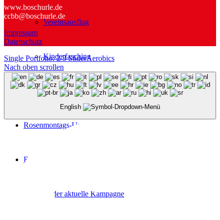
www.boschurle.de
ccbb@boschurle.de
Vereinsausflug
Impressum
Datenschutz
Kinderfasching
Single Portfolio: 2/3 Slider
Aerobics
Nach oben scrollen
Männerballettturnier
English
Rosenmontags-Umzug
Extra
Bilder aktuelle Kampagne