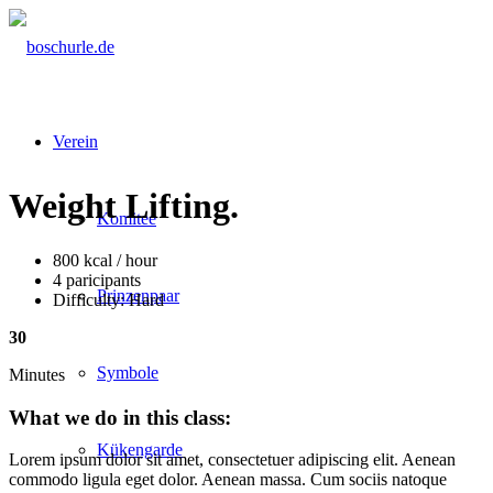
Verein
Weight Lifting
.
Komitee
800 kcal / hour
4 paricipants
Prinzenpaar
Difficulty: Hard
30
Symbole
Minutes
What we do in this class
:
Kükengarde
Lorem ipsum dolor sit amet, consectetuer adipiscing elit. Aenean
commodo ligula eget dolor. Aenean massa. Cum sociis natoque