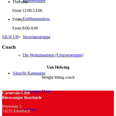
Männerballett
Thursday
From 12:00-13:00
Eröffnungsshow
Friday
From 8:00-9:00
Showtanzgruppe
SIGN UP
Coach
Die Weinzigartigen (Umzugsgruppe)
Van Helwing
Aktuelle Kampagne
Weight lifting coach
Kampagne Motto
Carnevals-Club
Binswanger Boschurle
Petersrain 3
Termine
74235 Erlenbach