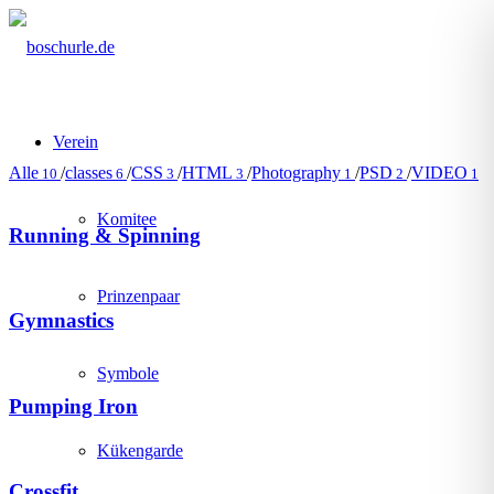
Verein
Alle
/
classes
/
CSS
/
HTML
/
Photography
/
PSD
/
VIDEO
10
6
3
3
1
2
1
Komitee
Running & Spinning
Prinzenpaar
Gymnastics
Symbole
Pumping Iron
Kükengarde
Crossfit