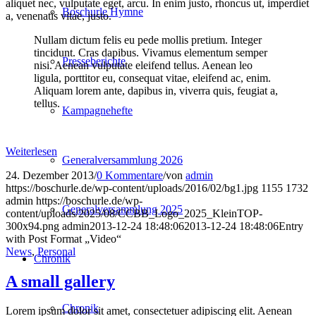
aliquet nec, vulputate eget, arcu. In enim justo, rhoncus ut, imperdiet
Boschurle Hymne
a, venenatis vitae, justo.
Nullam dictum felis eu pede mollis pretium. Integer
tincidunt. Cras dapibus. Vivamus elementum semper
Presseberichte
nisi. Aenean vulputate eleifend tellus. Aenean leo
ligula, porttitor eu, consequat vitae, eleifend ac, enim.
Aliquam lorem ante, dapibus in, viverra quis, feugiat a,
tellus.
Kampagnehefte
Weiterlesen
Generalversammlung 2026
24. Dezember 2013
/
0 Kommentare
/
von
admin
https://boschurle.de/wp-content/uploads/2016/02/bg1.jpg
1155
1732
admin
https://boschurle.de/wp-
Generalversammlung 2025
content/uploads/2025/08/CCBB_Logo_2025_KleinTOP-
300x94.png
admin
2013-12-24 18:48:06
2013-12-24 18:48:06
Entry
with Post Format „Video“
News
,
Personal
Chronik
A small gallery
Chronik
Lorem ipsum dolor sit amet, consectetuer adipiscing elit. Aenean