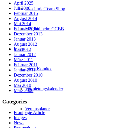
April 2025
Juli 2016
Boschurle Team Shop
Februar 2015
August 2014
Mai 2014
Februar 2014
Mitglied beim CCBB
Dezember 2013
Januar 2013
August 2012
Intern
Mai 2012
Januar 2012
März 2011
Februar 2011
Intern Komitee
Januar 2011
Dezember 2010
August 2010
Mai 2010
Vermietungskalender
März 2009
Categories
Vereinsplaner
Frontpage Article
Images
News
Personal