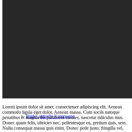
Vereinsausflug
Kinderfasching
Männerballettturnier
Rosenmontags-Umzug
Extra
Lorem ipsum dolor sit amet, consectetuer adipiscing elit. Aenean
commodo ligula eget dolor. Aenean massa. Cum sociis natoque
Bilder aktuelle Kampagne
penatibus et magnis dis parturient montes, nascetur ridiculus mus.
Donec quam felis, ultricies nec, pellentesque eu, pretium quis, sem.
Nulla consequat massa quis enim. Donec pede justo, fringilla vel,