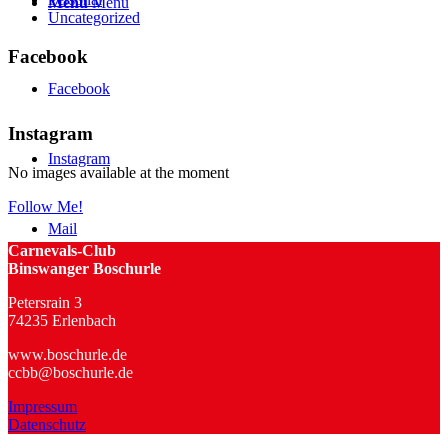
Menü
Menü
Uncategorized
Facebook
Facebook
Instagram
Instagram
No images available at the moment
Follow Me!
Mail
Carnevals-Club
Binswanger Boschurle
Petersrain 3
74235 Erlenbach
www.boschurle.de
ccbb@boschurle.de
Impressum
Datenschutz