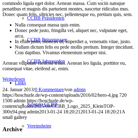
commodo ligula eget dolor. Aenean massa. Cum sociis natoque
penatibus et magnis dis parturient montes, nascetur ridiculus mus.
Donec quam felis, ultricies nec, pellentesque eu, pretium quis, sem.
CCBB Präsidenten
Nulla consequat massa quis enim.
Donec pede justo, fringilla vel, aliquet nec, vulputate eget,
arcu.
CCBB Prinzenpaare
In enim justo, rhoncus ut, imperdiet a, venenatis vitae, justo.
Nullam dictum felis eu pede mollis pretium. Integer tincidunt.
Cras dapibus. Vivamus elementum semper nisi.
CCBB Jahresorden
Aenean vulputate eleifend tellus. Aenean leo ligula, porttitor eu,
consequat vitae, eleifend ac, enim.
Weiterlesen
Links
24. Januar 2013
/
0 Kommentare
/
von
admin
https://boschurle.de/wp-content/uploads/2016/02/hero-4.jpg
720
1500
admin
https://boschurle.de/wp-
Kontakt CCBB
content/uploads/2025/08/CCBB_Logo_2025_KleinTOP-
300x94.png
admin
2013-01-24 18:20:21
2013-01-24 18:20:21
A
small gallery
Vereinsheim
Archive