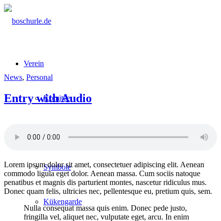
Verein
News
,
Personal
Entry with Audio
Komitee
Prinzenpaar
Lorem ipsum dolor sit amet, consectetuer adipiscing elit. Aenean
Symbole
commodo ligula eget dolor. Aenean massa. Cum sociis natoque
penatibus et magnis dis parturient montes, nascetur ridiculus mus.
Donec quam felis, ultricies nec, pellentesque eu, pretium quis, sem.
Kükengarde
Nulla consequat massa quis enim. Donec pede justo,
fringilla vel, aliquet nec, vulputate eget, arcu. In enim