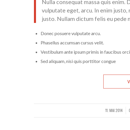
Nulla consequat massa quis enim. Don
vulputate eget, arcu. In enim justo,
justo. Nullam dictum felis eu pede m
Donec posuere vulputate arcu.
Phasellus accumsan cursus velit.
Vestibulum ante ipsum primis in faucibus orci 
Sed aliquam, nisi quis porttitor congue
W
11. MAI 2014
/