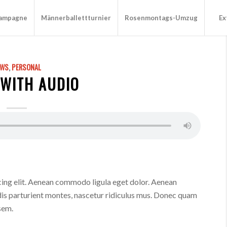
Kampagne
Männerballettturnier
Rosenmontags-Umzug
Ex
EWS
,
PERSONAL
 WITH AUDIO
cing elit. Aenean commodo ligula eget dolor. Aenean
is parturient montes, nascetur ridiculus mus. Donec quam
 sem.