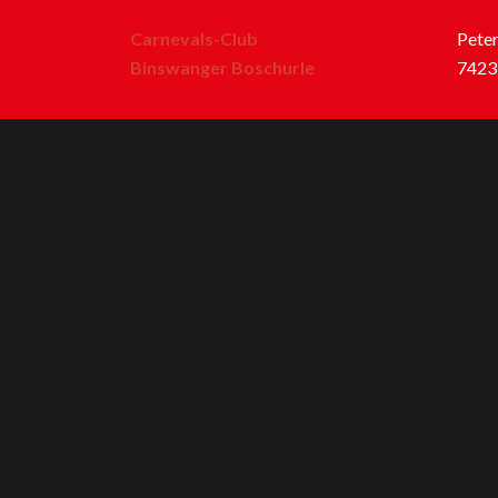
Carnevals-Club
Peter
Binswanger Boschurle
7423