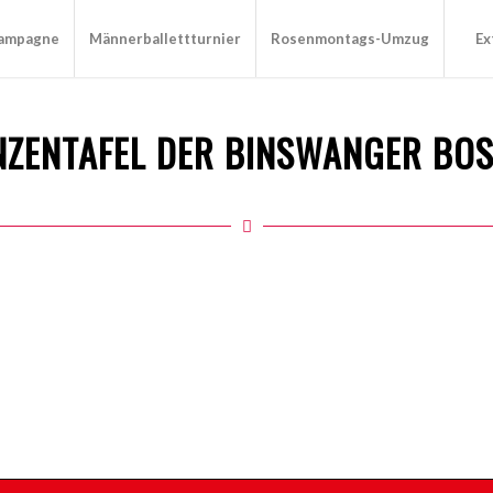
Kampagne
Männerballettturnier
Rosenmontags-Umzug
Ex
INZENTAFEL DER BINSWANGER BO