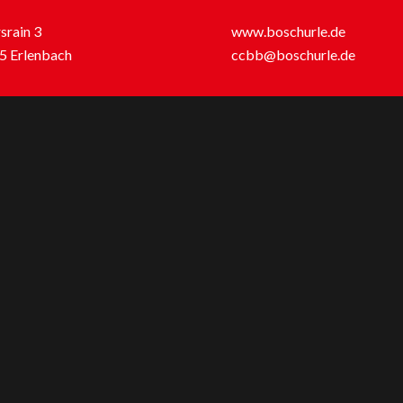
srain 3
www.boschurle.de
5 Erlenbach
ccbb@boschurle.de